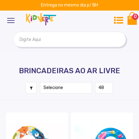
Entrega no mesmo dia p/ BH
ar
Kidverte
0
BRINCADEIRAS AO AR LIVRE