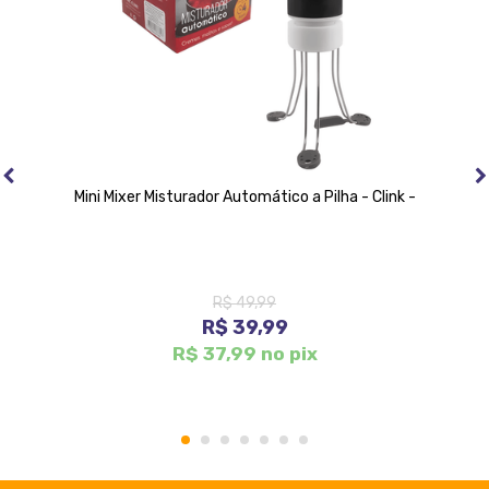
Mini Mixer Misturador Automático a Pilha - Clink -
R$ 49,99
R$ 39,99
R$ 37,99 no pix
1
2
3
4
5
6
7