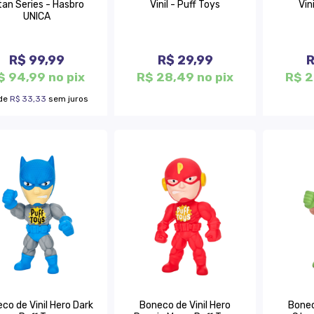
tan Series - Hasbro
Vinil - Puff Toys
Vin
UNICA
R$ 99,99
R$ 29,99
R
$ 94,99 no pix
R$ 28,49 no pix
R$ 2
de
R$ 33,33
sem juros
co de Vinil Hero Dark
Boneco de Vinil Hero
Bonec