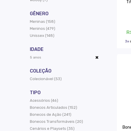
Ti
GÊNERO
Meninas (158)
Meninos (479)
R
Unissex (148)
3x
IDADE
5 anos
COLEÇÃO
Colecionável (53)
TIPO
Acessórios (46)
Bonecos Articulados (152)
Bonecos de Ação (241)
Bonecos Transformáveis (20)
Bone
Cenários e Playsets (35)