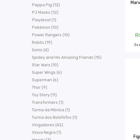
Marv
Peppa Pig (12)
PJ Masks (12)
Playskool (1)
Pokémon (10)
R
Power Rangers (10)
Robôs (19)
3x
Sonic (4)
Spidey and His Amazing Friends (15)
Star Wars (10)
Super Wings (6)
Superman (6)
Thor (9)
Toy Story (11)
Transformers (1)
Turma da Mônica (1)
Turma dos Bolofofos (1)
Vingadores (42)
Viúva Negra (1)
Fi
Woody (7)