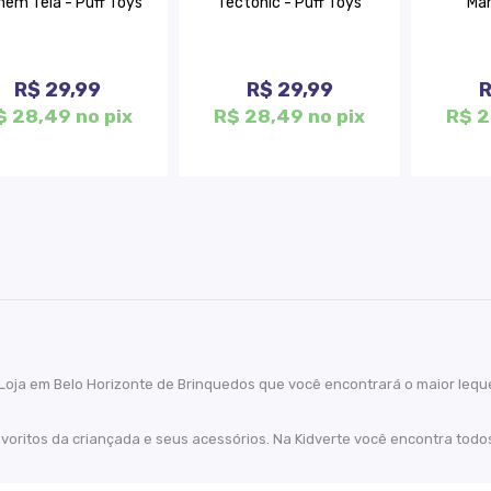
em Teia - Puff Toys
Tectonic - Puff Toys
Man
R$ 29,99
R$ 29,99
R
$ 28,49 no pix
R$ 28,49 no pix
R$ 2
 Loja em Belo Horizonte de Brinquedos que você encontrará o maior leq
avoritos da criançada e seus acessórios. Na Kidverte você encontra todos