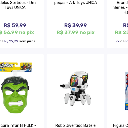
delos Sortidos - Dm
peças - Ark Toys UNICA
Brand
Toys UNICA
Series -
Ha
R$ 59,99
R$ 39,99
R
$ 56,99 no pix
R$ 37,99 no pix
R$ 2
de
R$ 29,99
sem juros
9x
de
R
cara Infantil HULK -
Robô Divertido Bate e
Figura 