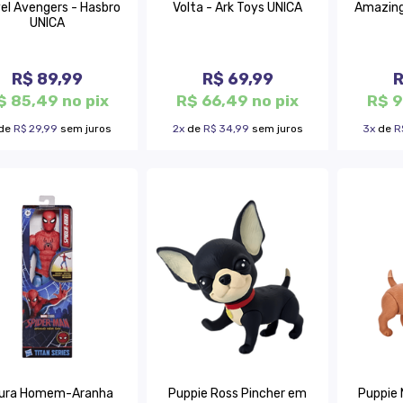
el Avengers - Hasbro
Volta - Ark Toys UNICA
Amazing
UNICA
R$ 89,99
R$ 69,99
R
$ 85,49 no pix
R$ 66,49 no pix
R$ 9
de
R$ 29,99
sem juros
2x
de
R$ 34,99
sem juros
3x
de
R
gura Homem-Aranha
Puppie Ross Pincher em
Puppie 