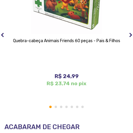
Quebra-cabeça Animais Friends 60 peças - Pais & Filhos
R$ 24,99
R$ 23,74 no pix
1
2
3
4
5
6
7
ACABARAM DE CHEGAR