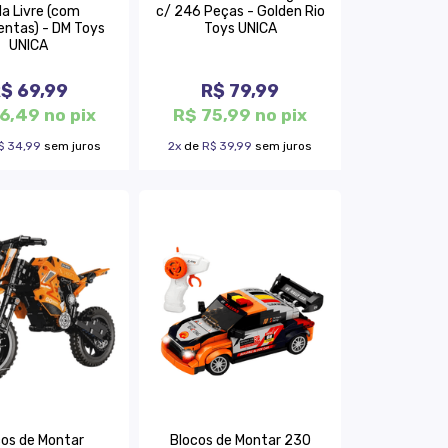
a Livre (com
c/ 246 Peças - Golden Rio
entas) - DM Toys
Toys UNICA
UNICA
$ 69,99
R$ 79,99
6,49 no pix
R$ 75,99 no pix
$ 34,99
sem juros
2x
de
R$ 39,99
sem juros
cos de Montar
Blocos de Montar 230