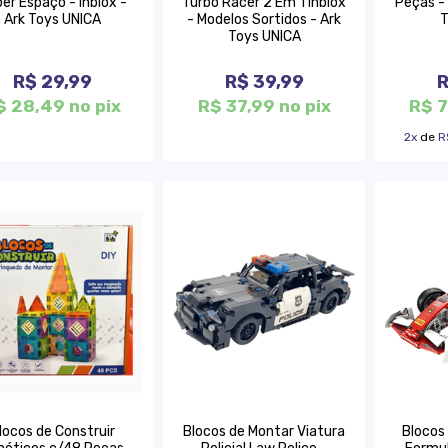
er Espaço - Inblox -
Turbo Racer 2 Em 1 Inblox
Peças - 
Ark Toys UNICA
- Modelos Sortidos - Ark
T
Toys UNICA
R$ 29,99
R$ 39,99
R
$ 28,49 no pix
R$ 37,99 no pix
R$ 7
2x
de
R
locos de Construir
Blocos de Montar Viatura
Blocos