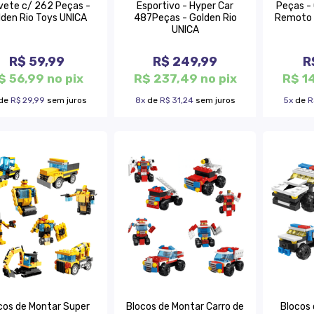
vete c/ 262 Peças -
Esportivo - Hyper Car
Peças - 
lden Rio Toys UNICA
487Peças - Golden Rio
Remoto 
UNICA
R$ 59,99
R$ 249,99
R
$ 56,99 no pix
R$ 237,49 no pix
R$ 1
de
R$ 29,99
sem juros
8x
de
R$ 31,24
sem juros
5x
de
R
cos de Montar Super
Blocos de Montar Carro de
Blocos