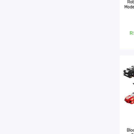
Rob
Mode
R
Blo