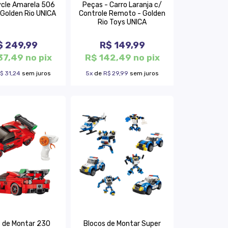
cle Amarela 506
Peças - Carro Laranja c/
 Golden Rio UNICA
Controle Remoto - Golden
Rio Toys UNICA
$ 249,99
R$ 149,99
37,49 no pix
R$ 142,49 no pix
$ 31,24
sem juros
5x
de
R$ 29,99
sem juros
 de Montar 230
Blocos de Montar Super