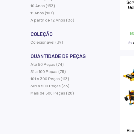
Sor
10 Anos (133)
Go
11 Anos (107)
A partir de 12 Anos (86)
R
COLEÇÃO
Colecionável (39)
2x
QUANTIDADE DE PEÇAS
Até 50 Peças (74)
51 a 100 Peças (75)
101 a 300 Peças (113)
301 a 500 Peças (36)
Mais de 500 Peças (20)
Blo