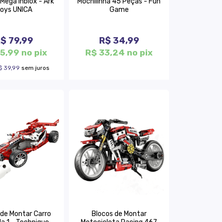
Mega Inblox - Ark
Mochilinha 45 Peças - Fun
oys UNICA
Game
$ 79,99
R$ 34,99
5,99 no pix
R$ 33,24 no pix
$ 39,99
sem juros
 de Montar Carro
Blocos de Montar