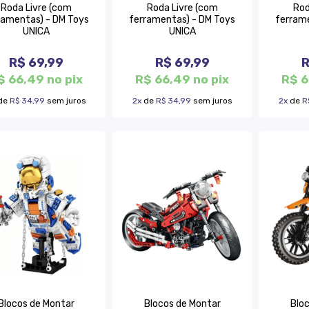
Roda Livre (com
Roda Livre (com
Rod
ramentas) - DM Toys
ferramentas) - DM Toys
ferram
UNICA
UNICA
R$ 69,99
R$ 69,99
R
$ 66,49 no pix
R$ 66,49 no pix
R$ 6
de
R$ 34,99
sem juros
2x
de
R$ 34,99
sem juros
2x
de
R
Blocos de Montar
Blocos de Montar
Blo