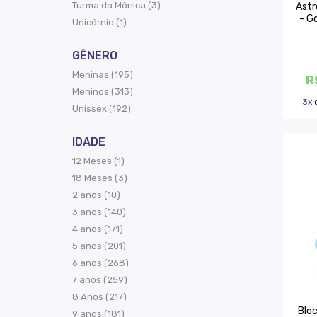
Turma da Mônica (3)
Astr
- G
Unicórnio (1)
GÊNERO
Meninas (195)
R
Meninos (313)
3x
Unissex (192)
IDADE
12 Meses (1)
18 Meses (3)
2 anos (10)
3 anos (140)
4 anos (171)
5 anos (201)
6 anos (268)
7 anos (259)
8 Anos (217)
Bloc
9 anos (181)