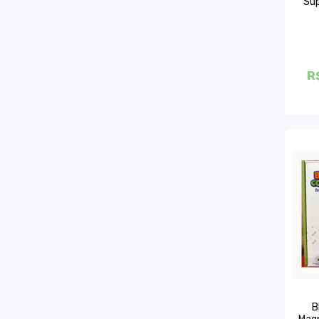
Sup
R
B