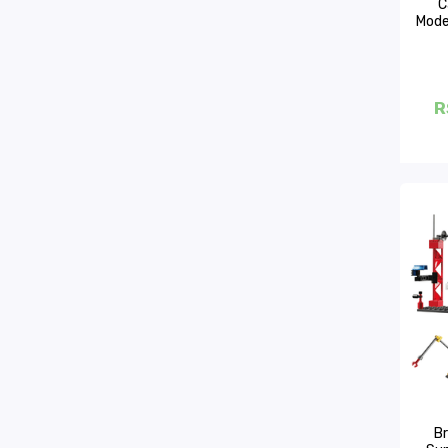
C
Mode
R
Br