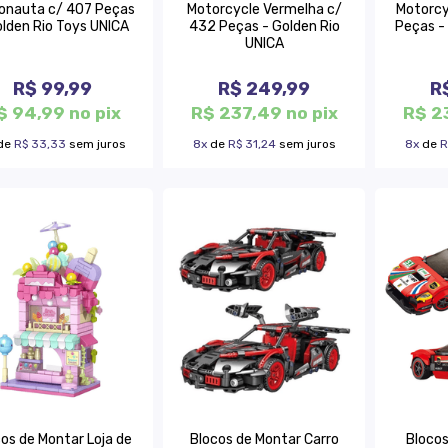
onauta c/ 407 Peças
Motorcycle Vermelha c/
Motorcy
olden Rio Toys UNICA
432 Peças - Golden Rio
Peças -
UNICA
R$ 99,99
R$ 249,99
R
$ 94,99 no pix
R$ 237,49 no pix
R$ 2
de
R$ 33,33
sem juros
8x
de
R$ 31,24
sem juros
8x
de
R
os de Montar Loja de
Blocos de Montar Carro
Blocos