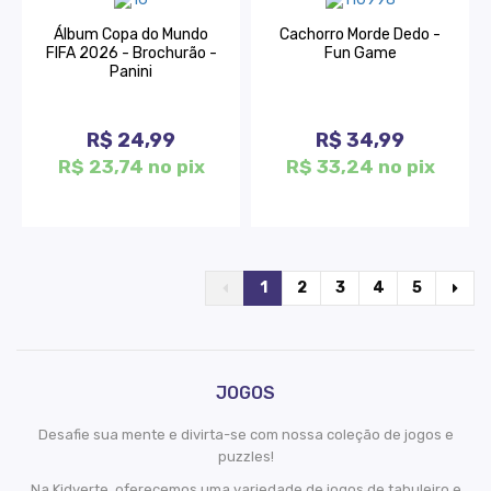
Álbum Copa do Mundo
Cachorro Morde Dedo -
FIFA 2026 - Brochurão -
Fun Game
Panini
R$ 24,99
R$ 34,99
R$ 23,74 no pix
R$ 33,24 no pix
1
2
3
4
5
JOGOS
Desafie sua mente e divirta-se com nossa coleção de jogos e
puzzles!
Na Kidverte, oferecemos uma variedade de jogos de tabuleiro e