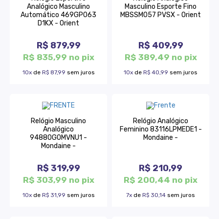
Analógico Masculino
Masculino Esporte Fino
Automático 469GP063
MBSSM057 PVSX - Orient
D1KX - Orient
R$ 879,99
R$ 409,99
R$ 835,99 no pix
R$ 389,49 no pix
10x
de
R$ 87,99
sem juros
10x
de
R$ 40,99
sem juros
Relógio Masculino
Relógio Analógico
Analógico
Feminino 83116LPMEDE1 -
94880G0MVNU1 -
Mondaine -
Mondaine -
R$ 319,99
R$ 210,99
R$ 303,99 no pix
R$ 200,44 no pix
10x
de
R$ 31,99
sem juros
7x
de
R$ 30,14
sem juros