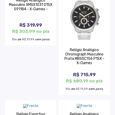
Relógio Analogico
Masculino XMSS1031 D1SX
591184 - X-Games -
R$ 319,99
R$ 303,99 no pix
10x
de
R$ 31,99
sem juros
Relógio Analógico
Chronograph Masculino
Prata MBSSC156 P1SX -
X-Games
R$ 715,99
R$ 680,19 no pix
10x
de
R$ 71,59
sem juros
Relógio Esportivo
Relógio Analógico