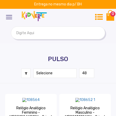
Entrega no mesmo dia p/ BH
ar
Kidverte
0
PULSO
Relógio Analógico
Relógio Analógico
Feminino -
Masculino -