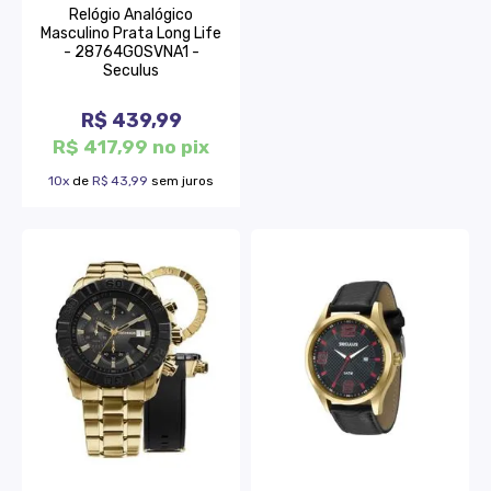
Relógio Analógico
Masculino Prata Long Life
- 28764GOSVNA1 -
Seculus
R$ 439,99
R$ 417,99 no pix
10x
de
R$ 43,99
sem juros