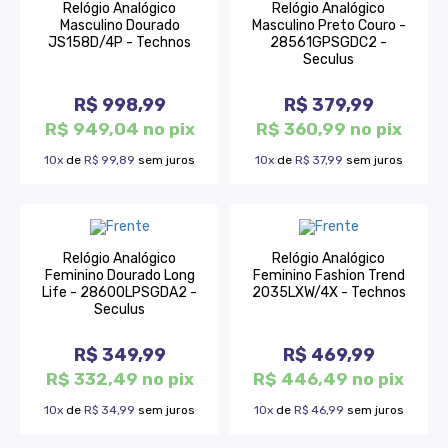
Relógio Analógico
Relógio Analógico
Masculino Dourado
Masculino Preto Couro -
JS158D/4P - Technos
28561GPSGDC2 -
Seculus
R$ 998,99
R$ 379,99
R$ 949,04 no pix
R$ 360,99 no pix
10x
de
R$ 99,89
sem juros
10x
de
R$ 37,99
sem juros
Relógio Analógico
Relógio Analógico
Feminino Dourado Long
Feminino Fashion Trend
Life - 28600LPSGDA2 -
2035LXW/4X - Technos
Seculus
R$ 349,99
R$ 469,99
R$ 332,49 no pix
R$ 446,49 no pix
10x
de
R$ 34,99
sem juros
10x
de
R$ 46,99
sem juros