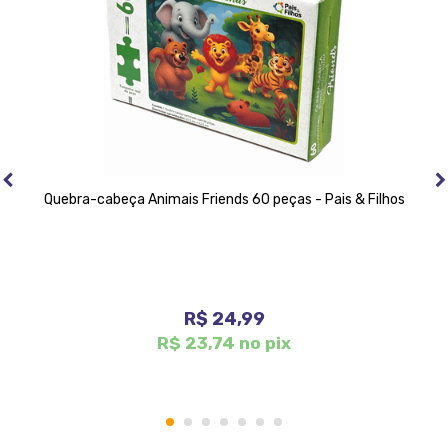
Quebra-cabeça Animais Friends 60 peças - Pais & Filhos
R$ 24,99
R$ 23,74 no pix
1
2
3
4
5
6
7