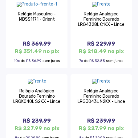
Relógio Masculino -
Relógio Analógico
MBSS1171 - Orient
Feminino Dourado
LRG4328L C1KX - Lince
R$ 369,99
R$ 229,99
R$ 351,49 no pix
R$ 218,49 no pix
10x
de
R$ 36,99
sem juros
7x
de
R$ 32,85
sem juros
Relógio Analógico
Relógio Analógico
Dourado Feminino
Feminino Dourado
LRGK040L S2KX - Lince
LRGJ043L N2KX - Lince
R$ 239,99
R$ 239,99
R$ 227,99 no pix
R$ 227,99 no pix
8x
de
R$ 29,99
sem juros
8x
de
R$ 29,99
sem juros