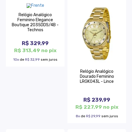
Relógio Analógico
Feminino Elegance
Boutique 2035DDS/4B -
Technos
R$ 329,99
R$ 313,49 no pix
10x
de
R$ 32,99
sem juros
Relógio Analógico
Dourado Feminino
LRGK043L - Lince
R$ 239,99
R$ 227,99 no pix
8x
de
R$ 29,99
sem juros