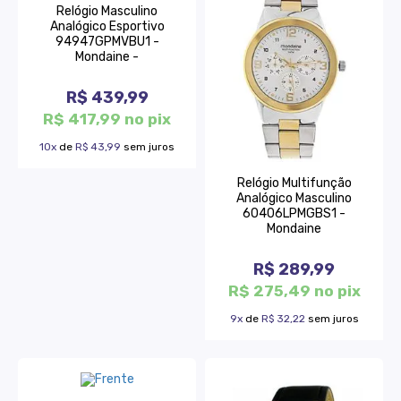
Relógio Masculino
Analógico Esportivo
94947GPMVBU1 -
Mondaine -
R$ 439,99
R$ 417,99 no pix
10x
de
R$ 43,99
sem juros
Relógio Multifunção
Analógico Masculino
60406LPMGBS1 -
Mondaine
R$ 289,99
R$ 275,49 no pix
9x
de
R$ 32,22
sem juros