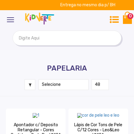
Entrega no mesmo dia p/ BH
ar
Kidverte
0
PAPELARIA
Apontador c/ Deposito
Lápis de Cor Tons de Pele
Retangular - Cores
C/12 Cores - Leo&Leo