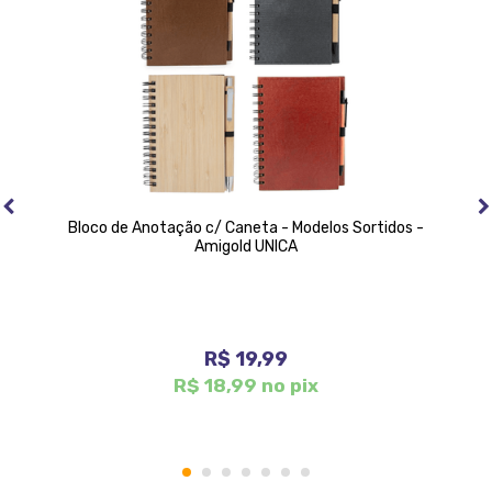
Bloco de Anotação c/ Caneta - Modelos Sortidos -
Amigold UNICA
R$ 19,99
R$ 18,99 no pix
1
2
3
4
5
6
7