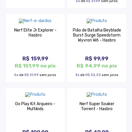
5x
de
R$ 31,99
sem juros
Nerf Elite Jr Explorer -
Pião de Batalha Beyblade
Hasbro
Burst Surge Speedstorm
Wyvron W6 - Hasbro
R$ 159,99
R$ 99,99
R$ 151,99 no pix
R$ 94,99 no pix
5x
de
R$ 31,99
sem juros
3x
de
R$ 33,33
sem juros
Go Play Kit Arqueiro -
Nerf Super Soaker
Multikids
Torrent - Hasbro