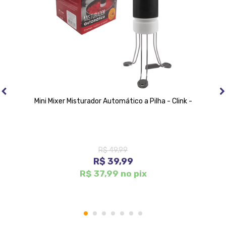
Mini Mixer Misturador Automático a Pilha - Clink -
R$ 49,99
R$ 39,99
R$ 37,99 no pix
1
2
3
4
5
6
7