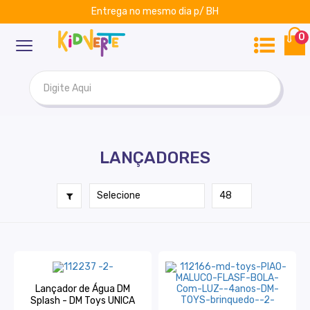
Entrega no mesmo dia p/ BH
ar
Kidverte
0
LANÇADORES
Lançador de Água DM
Splash - DM Toys UNICA