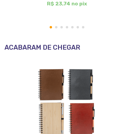
R$ 23,74 no pix
1
2
3
4
5
6
7
ACABARAM DE CHEGAR