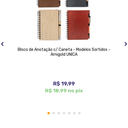
Bloco de Anotação c/ Caneta - Modelos Sortidos -
Amigold UNICA
R$ 19,99
R$ 18,99 no pix
1
2
3
4
5
6
7