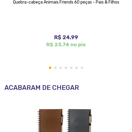
Quebra-cabeça Animais Friends 60 peças - Pais & Filhos
R$ 24,99
R$ 23,74 no pix
1
2
3
4
5
6
7
ACABARAM DE CHEGAR