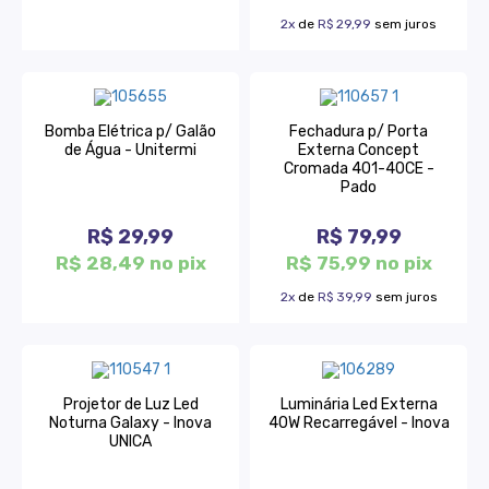
2x
de
R$ 29,99
sem juros
Bomba Elétrica p/ Galão
Fechadura p/ Porta
de Água - Unitermi
Externa Concept
Cromada 401-40CE -
Pado
R$ 29,99
R$ 79,99
R$ 28,49 no pix
R$ 75,99 no pix
2x
de
R$ 39,99
sem juros
Projetor de Luz Led
Luminária Led Externa
Noturna Galaxy - Inova
40W Recarregável - Inova
UNICA