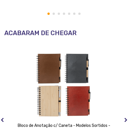
1
2
3
4
5
6
7
ACABARAM DE CHEGAR
Bloco de Anotação c/ Caneta - Modelos Sortidos -