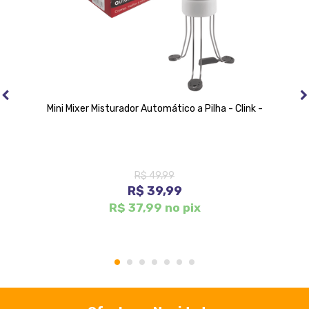
Mini Mixer Misturador Automático a Pilha - Clink -
R$ 49,99
R$ 39,99
R$ 37,99 no pix
1
2
3
4
5
6
7