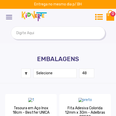
Entrega no mesmo dia p/ BH
ar
Kidverte
0
EMBALAGENS
Tesoura em Aço Inox
Fita Adesiva Colorida
18cm - Bestfer UNICA
12mm x 30m - Adelbras