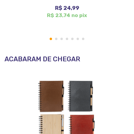
R$ 24,99
R$ 23,74 no pix
1
2
3
4
5
6
7
ACABARAM DE CHEGAR