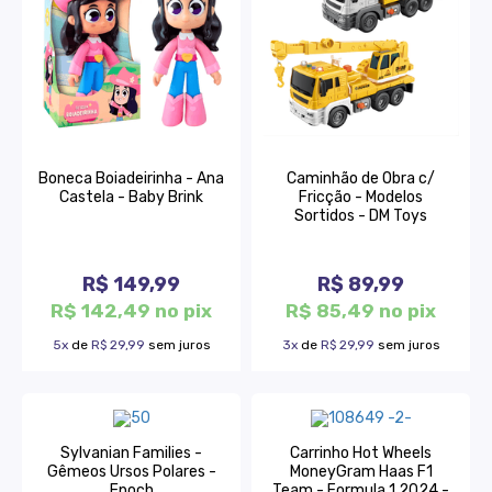
Boneca Boiadeirinha - Ana
Caminhão de Obra c/
Castela - Baby Brink
Fricção - Modelos
Sortidos - DM Toys
R$ 149,99
R$ 89,99
R$ 142,49 no pix
R$ 85,49 no pix
5x
de
R$ 29,99
sem juros
3x
de
R$ 29,99
sem juros
Sylvanian Families -
Carrinho Hot Wheels
Gêmeos Ursos Polares -
MoneyGram Haas F1
Epoch
Team - Formula 1 2024 -