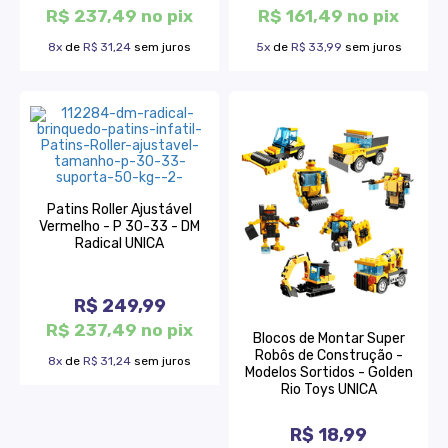
R$ 237,49 no pix
R$ 161,49 no pix
8x
de
R$ 31,24
sem juros
5x
de
R$ 33,99
sem juros
Patins Roller Ajustável
Vermelho - P 30-33 - DM
Radical UNICA
R$ 249,99
R$ 237,49 no pix
Blocos de Montar Super
Robôs de Construção -
8x
de
R$ 31,24
sem juros
Modelos Sortidos - Golden
Rio Toys UNICA
R$ 18,99