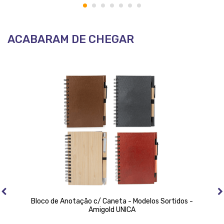
1
2
3
4
5
6
7
ACABARAM DE CHEGAR
Bloco de Anotação c/ Caneta - Modelos Sortidos -
Amigold UNICA