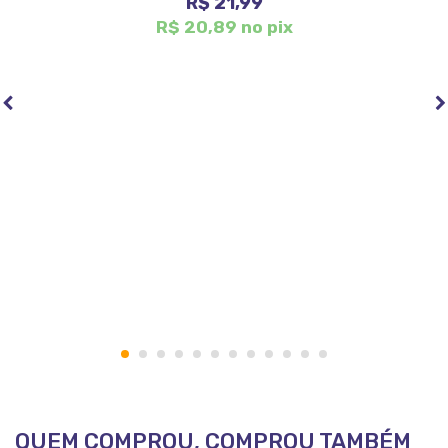
R$ 21,99
R$ 20,89 no pix
1
2
3
4
5
6
7
8
9
10
11
12
QUEM COMPROU, COMPROU TAMBÉM