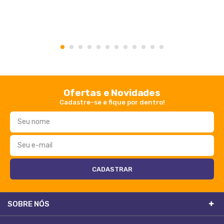
1
2
3
4
5
6
7
8
9
10
11
12
Ofertas e Novidades
Cadastre-se e fique por dentro!
SOBRE NÓS