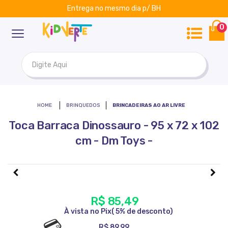
Embalamos para presente
ar
Kidverte
0
BRINQUEDOS
BRINCADEIRAS AO AR LIVRE
Toca Barraca Dinossauro - 95 x 72 x 102
cm - Dm Toys -
R$ 85,49
R$ 89,99