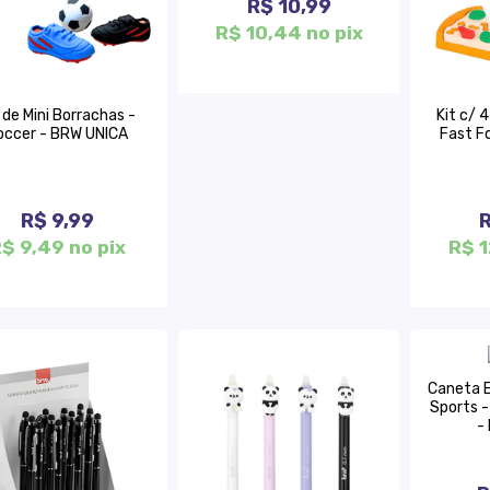
R$ 10,99
R$ 10,44 no pix
 de Mini Borrachas -
Kit c/ 
occer - BRW UNICA
Fast F
R$ 9,99
R
$ 9,49 no pix
R$ 1
Caneta E
Sports -
-