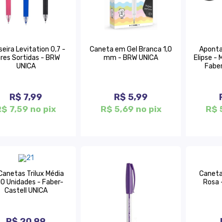
seira Levitation 0,7 -
Caneta em Gel Branca 1,0
Aponta
res Sortidas - BRW
mm - BRW UNICA
Elipse - 
UNICA
Faber
R$ 7,99
R$ 5,99
R$ 7,59 no pix
R$ 5,69 no pix
R$ 
 Canetas Trilux Média
Caneta
10 Unidades - Faber-
Rosa 
Castell UNICA
R$ 20,99