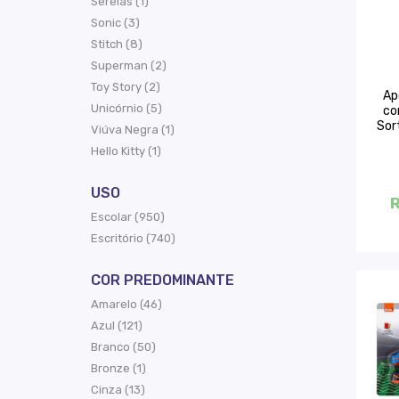
Sereias (1)
Sonic (3)
Stitch (8)
Superman (2)
Toy Story (2)
Ap
Unicórnio (5)
co
Sor
Viúva Negra (1)
Hello Kitty (1)
USO
R
Escolar (950)
Escritório (740)
COR PREDOMINANTE
Amarelo (46)
Azul (121)
Branco (50)
Bronze (1)
Cinza (13)