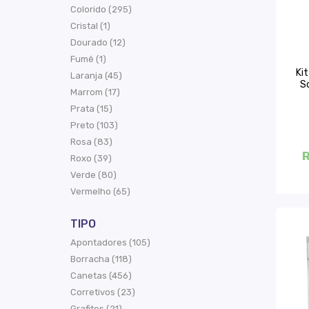
Colorido (295)
Cristal (1)
Dourado (12)
Fumê (1)
Kit
Laranja (45)
S
Marrom (17)
Prata (15)
Preto (103)
Rosa (83)
R
Roxo (39)
Verde (80)
Vermelho (65)
TIPO
Apontadores (105)
Borracha (118)
Canetas (456)
Corretivos (23)
Grafites (21)