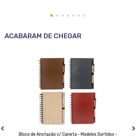
1
2
3
4
5
6
7
ACABARAM DE CHEGAR
Bloco de Anotação c/ Caneta - Modelos Sortidos -