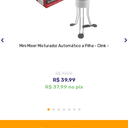
Mini Mixer Misturador Automático a Pilha - Clink -
R$ 49,99
R$ 39,99
R$ 37,99 no pix
1
2
3
4
5
6
7