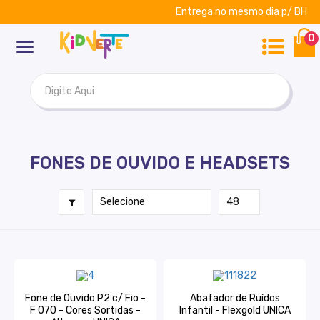
Entrega no mesmo dia p/ BH
ar
Kidverte
0
FONES DE OUVIDO E HEADSETS
Fone de Ouvido P2 c/ Fio -
Abafador de Ruídos
F 070 - Cores Sortidas -
Infantil - Flexgold UNICA