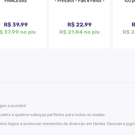
PRINCESAS
- Princess - Pais e Filhos -
100 p
R$ 39,99
R$ 22,99
R
$ 37,99 no pix
R$ 21,84 no pix
R$ 2
gos e puzzles!
uleiro e quebra-cabeças perfeitos para todas as idades.
cínio lógico e promover momentos de diversão em família. Descubra jogo