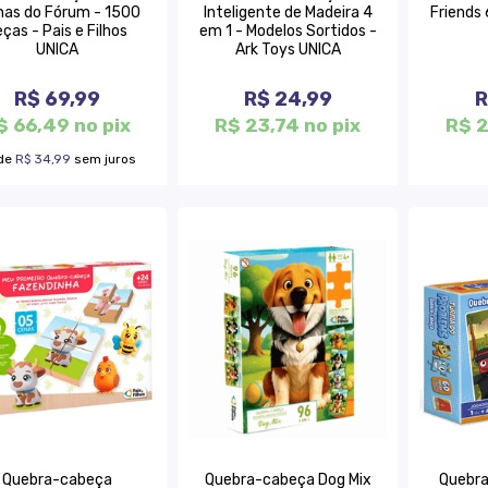
nas do Fórum - 1500
Inteligente de Madeira 4
Friends 
ças - Pais e Filhos
em 1 - Modelos Sortidos -
UNICA
Ark Toys UNICA
R$ 69,99
R$ 24,99
R
$ 66,49 no pix
R$ 23,74 no pix
R$ 2
de
R$ 34,99
sem juros
Quebra-cabeça
Quebra-cabeça Dog Mix
Quebr