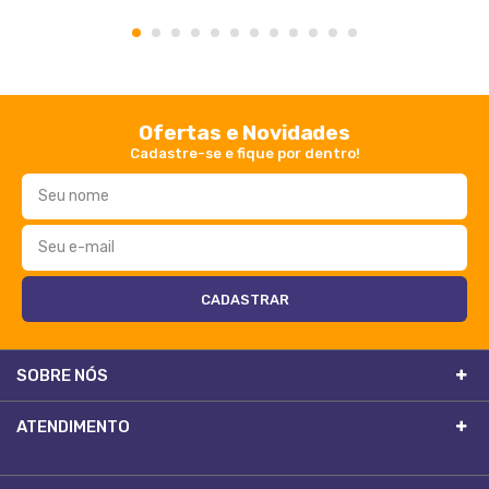
1
2
3
4
5
6
7
8
9
10
11
12
Ofertas e Novidades
Cadastre-se e fique por dentro!
SOBRE NÓS
ATENDIMENTO