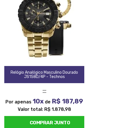
Relógio Analógico Masculino Dourado
JS158D/4P - Technos
=
10x
R$ 187,89
Por apenas
de
Valor total: R$ 1.878,98
COMPRAR JUNTO