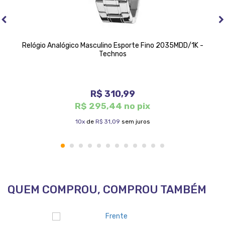
Relógio Analógico Masculino Esporte Fino 2035MDD/1K -
Technos
R$ 310,99
R$ 295,44 no pix
10x
de
R$ 31,09
sem juros
1
2
3
4
5
6
7
8
9
10
11
12
QUEM COMPROU, COMPROU TAMBÉM