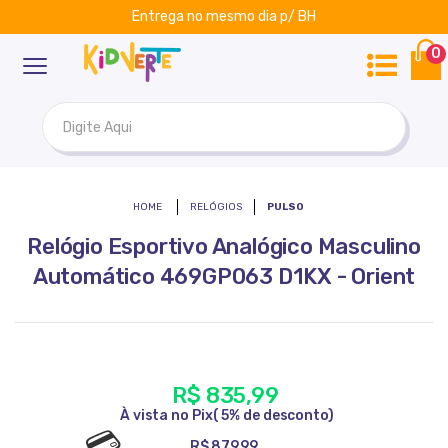
Entrega no mesmo dia p/ BH
ar
Kidverte
0
RELÓGIOS
PULSO
Relógio Esportivo Analógico Masculino
Automático 469GP063 D1KX - Orient
R$ 835,99
R$ 879,99