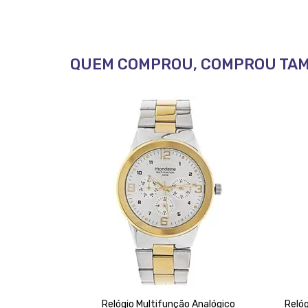
QUEM COMPROU, COMPROU TA
sculino -
Relógio Multifunção Analógico
Relóg