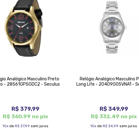
gio Analógico Masculino Preto
Relógio Analógico Masculino 
ro - 28561GPSGDC2 - Seculus
Long Life - 20409G0SVNA1 - S
R$ 379,99
R$ 349,99
R$ 360,99 no pix
R$ 332,49 no pix
10x
de
R$ 37,99
sem juros
10x
de
R$ 34,99
sem juros