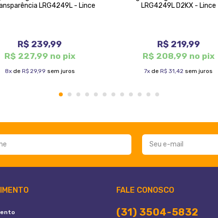
ransparência LRG4249L - Lince
LRG4249L D2KX - Lince
R$ 239,99
R$ 219,99
R$ 227,99 no pix
R$ 208,99 no pix
8x
de
R$ 29,99
sem juros
7x
de
R$ 31,42
sem juros
1
2
3
4
5
6
7
8
9
10
11
12
IMENTO
FALE CONOSCO
(31) 3504-5832
ento