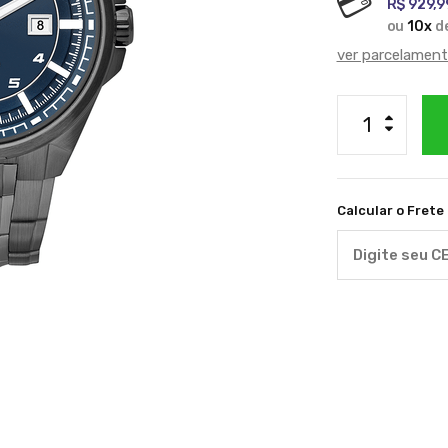
R$ 929,9
ou
10
x
d
ver parcelamen
Calcular o Frete