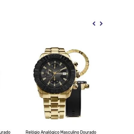
ourado
Relógio Analógico Masculino Dourado
Relógio A