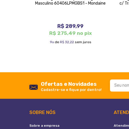
 Orient
Masculino 60406LPMGBS1 - Mondaine
c/ T
R$ 289,99
pix
R$ 275,49 no pix
 juros
9x
de
R$ 32,22
sem juros
Ofertas e Novidades
Cadastre-se e fique por dentro!
SOBRE NÓS
ATEND
Sobre a empresa
Atendim