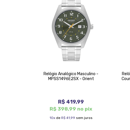
gico Dourado
Relógio Analógico Masculino -
Reló
nce
MPSS1496E2SX - Orient
Cou
9
R$ 419,99
 pix
R$ 398,99 no pix
juros
10x
de
R$ 41,99
sem juros