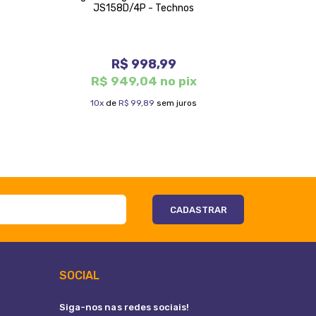
JS158D/4P - Technos
Long Life -
R$ 998,99
R$ 949,04 no pix
R$ 
10x
de
R$ 99,89
sem juros
9x
d
SOCIAL
Siga-nos nas redes sociais!