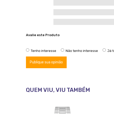
Avalie este Produto
Tenho interesse
Não tenho interesse
Já 
Publique sua opinião
QUEM VIU, VIU TAMBÉM