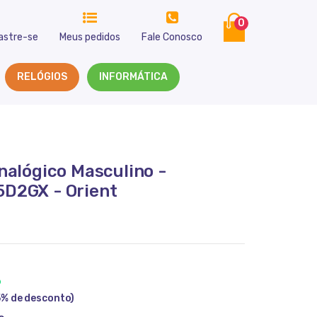
0
astre-se
Meus pedidos
Fale Conosco
RELÓGIOS
INFORMÁTICA
nalógico Masculino -
D2GX - Orient
9