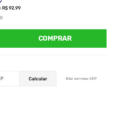
9
e
R$ 92,99
to
COMPRAR
Calcular
Não sei meu CEP