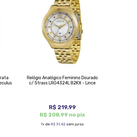
Prata
Relógio Analógico Feminino Dourado
Relógio
eculus
c/ Strass LRG4324L B2KX - Lince
76264GP
R$ 219,99
R$ 208,99 no pix
R$ 
7x
de
R$ 31,42
sem juros
7x
d