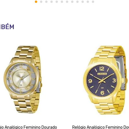
1
2
3
4
5
6
7
8
9
10
11
12
MBÉM
io Analógico Feminino Dourado
Relógio Analógico Feminino D