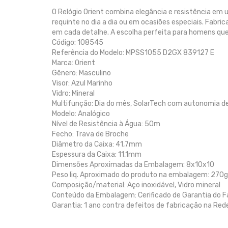
O Relógio Orient combina elegância e resistência em u
requinte no dia a dia ou em ocasiões especiais. Fabri
em cada detalhe. A escolha perfeita para homens que
Código: 108545
Referência do Modelo: MPSS1055 D2GX 839127 E
Marca: Orient
Gênero: Masculino
Visor: Azul Marinho
Vidro: Mineral
Multifunção: Dia do mês, SolarTech com autonomia d
Modelo: Analógico
Nível de Resistência à Água: 50m
Fecho: Trava de Broche
Diâmetro da Caixa: 41,7mm
Espessura da Caixa: 11,1mm
Dimensões Aproximadas da Embalagem: 8x10x10
Peso liq. Aproximado do produto na embalagem: 270g
Composição/material: Aço inoxidável, Vidro mineral
Conteúdo da Embalagem: Cerificado de Garantia do Fabr
Garantia: 1 ano contra defeitos de fabricação na Red