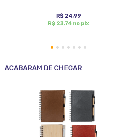
R$ 24,99
R$ 23,74 no pix
1
2
3
4
5
6
7
ACABARAM DE CHEGAR