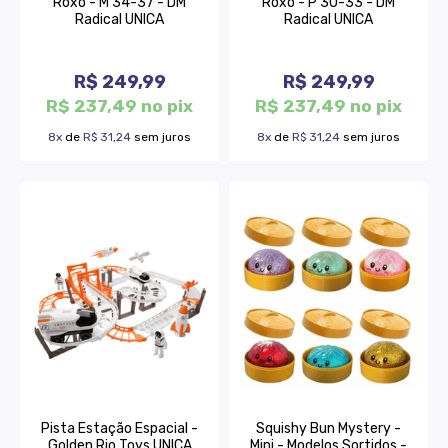
Roxo - M 34-37 - DM
Roxo - P 30-33 - DM
Radical UNICA
Radical UNICA
R$ 249,99
R$ 249,99
R$ 237,49 no pix
R$ 237,49 no pix
8x
de
R$ 31,24
sem juros
8x
de
R$ 31,24
sem juros
Pista Estação Espacial -
Squishy Bun Mystery -
Golden Rio Toys UNICA
Mini - Modelos Sortidos -