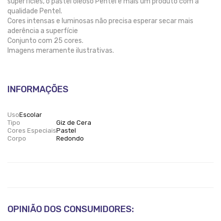
superfícies, o pastel oleoso Pentel é mais um produto com a
qualidade Pentel.
Cores intensas e luminosas não precisa esperar secar mais
aderência a superfície
Conjunto com 25 cores.
Imagens meramente ilustrativas.
INFORMAÇÕES
Uso
Escolar
Tipo
Giz de Cera
Cores Especiais
Pastel
Corpo
Redondo
OPINIÃO DOS CONSUMIDORES: