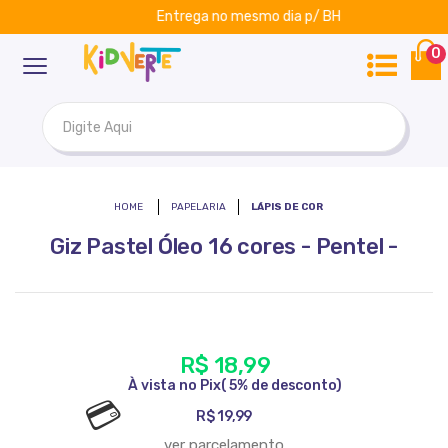
Entrega no mesmo dia p/ BH
ar
Kidverte
0
PAPELARIA
LÁPIS DE COR
Giz Pastel Óleo 16 cores - Pentel -
R$ 18,99
R$ 19,99
ver parcelamento