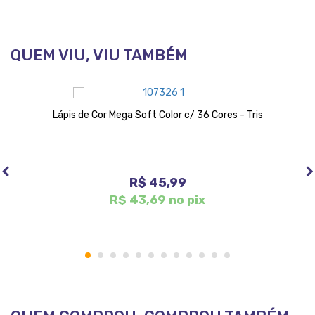
QUEM VIU, VIU TAMBÉM
Lápis de Cor Mega Soft Color c/ 36 Cores - Tris
R$ 45,99
R$ 43,69 no pix
1
2
3
4
5
6
7
8
9
10
11
12