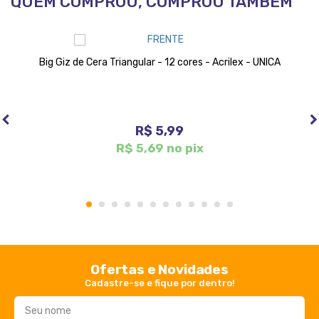
QUEM COMPROU, COMPROU TAMBÉM
Big Giz de Cera Triangular - 12 cores - Acrilex - UNICA
R$ 5,99
R$ 5,69 no pix
1
2
3
4
5
6
7
8
9
10
11
12
Ofertas e Novidades
Cadastre-se e fique por dentro!