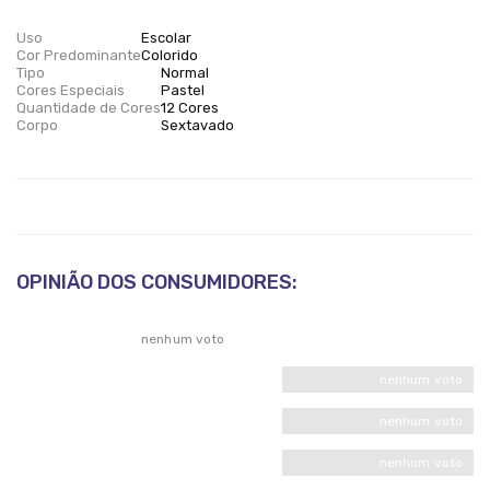
Uso
Escolar
Cor Predominante
Colorido
Tipo
Normal
Cores Especiais
Pastel
Quantidade de Cores
12 Cores
Corpo
Sextavado
OPINIÃO DOS CONSUMIDORES:
nenhum voto
nenhum voto
nenhum voto
nenhum voto