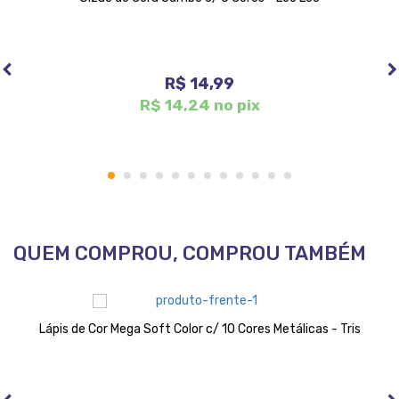
R$ 14,99
R$ 14,24 no pix
1
2
3
4
5
6
7
8
9
10
11
12
QUEM COMPROU, COMPROU TAMBÉM
Lápis de Cor Mega Soft Color c/ 10 Cores Metálicas - Tris