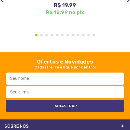
R$ 19,99
R$ 18,99 no pix
1
2
3
4
5
6
7
8
9
10
11
12
Ofertas e Novidades
Cadastre-se e fique por dentro!
SOBRE NÓS