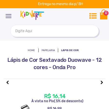
Entrega no mesmo dia p/ BH
ar
Kidverte
0
PAPELARIA
LÁPIS DE COR
Lápis de Cor Sextavado Duowave - 12
cores - Onda Pro
R$ 16,14
R$ 16,99