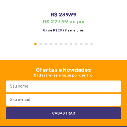
R$ 239,99
R$ 227,99 no pix
8x
de
R$ 29,99
sem juros
1
2
3
4
5
6
7
8
9
10
11
12
Ofertas e Novidades
Cadastre-se e fique por dentro!