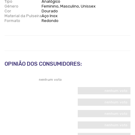
Tipo
Analógico
Gênero
Feminino, Masculino, Unissex
Cor
Dourado
Material da Pulseira
Aço Inox
Formato
Redondo
OPINIÃO DOS CONSUMIDORES:
nenhum voto
nenhum voto
nenhum voto
nenhum voto
nenhum voto