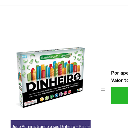
Por ap
Valor t
+
=
Jogo Administrando o seu Dinheiro - Pais e