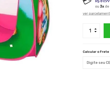
R$ 89,99
ou
3
x
de
ver parcelamen
Calcular o Frete