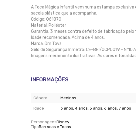
A Toca Mágica Infantil vem numa estampa exclusiva o
sacola plástica que a acompanha.
Código: 061870
Material: Poliéster
Garantia: 3 meses contra defeito de fabricação pelo 
Idade recomendada: Acima de 4 anos.
Marca: Dm Toys
Selo de Segurança Inmetro: CE-BRI/OCP0019 - Nº10
Imagens meramente ilustrativas. As cores e tonalida
INFORMAÇÕES
Gênero
Meninas
Idade
3 anos, 4 anos, 5 anos, 6 anos, 7 anos
Personagens
Disney
Tipo
Barracas e Tocas