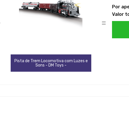
Por ap
Valor t
+
=
Pista de Trem Locomotiva com Luzes e
Sons - DM Toys -