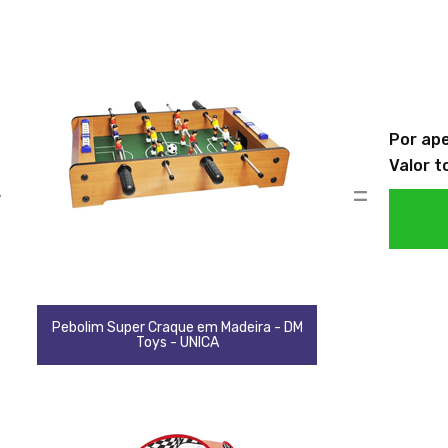
Por ap
Valor t
+
=
Pebolim Super Craque em Madeira - DM
Toys - UNICA